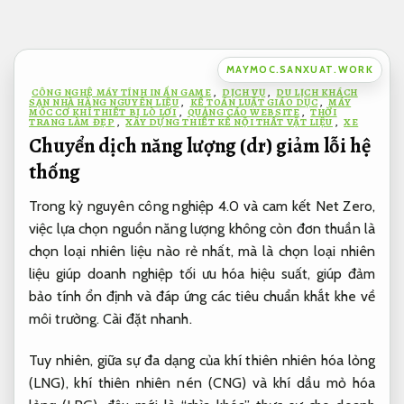
Bỏ
qua
nội
MAYMOC.SANXUAT.WORK
dung
CÔNG NGHỆ MÁY TÍNH IN ẤN GAME
,
DỊCH VỤ
,
DU LỊCH KHÁCH
SẠN NHÀ HÀNG NGUYÊN LIỆU
,
KẾ TOÁN LUẬT GIÁO DỤC
,
MÁY
MÓC CƠ KHÍ THIẾT BỊ LÒ LƠI
,
QUẢNG CÁO WEBSITE
,
THỜI
TRANG LÀM ĐẸP
,
XÂY DỰNG THIẾT KẾ NỘI THẤT VẬT LIỆU
,
XE
Chuyển dịch năng lượng (dr) giảm lỗi hệ
thống
Trong kỷ nguyên công nghiệp 4.0 và cam kết Net Zero,
việc lựa chọn nguồn năng lượng không còn đơn thuần là
chọn loại nhiên liệu nào rẻ nhất, mà là chọn loại nhiên
liệu giúp doanh nghiệp tối ưu hóa hiệu suất, giúp đảm
bảo tính ổn định và đáp ứng các tiêu chuẩn khắt khe về
môi trường.
Cài đặt nhanh.
Tuy nhiên, giữa sự đa dạng của khí thiên nhiên hóa lỏng
(LNG), khí thiên nhiên nén (CNG) và khí dầu mỏ hóa