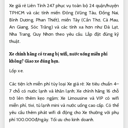
Xe giá rẻ Liên Tỉnh 247 phục vụ toàn bộ 24 quận/huyện
TPHCM và các tỉnh miền Đông (Vũng Tàu, Đồng Nai,
Bình Dương, Phan Thiết), miền Tây (Cần Thơ, Cà Mau,
An Giang, Sóc Trăng) và các tỉnh xa hơn như Đà Lạt,
Nha Trang, Quy Nhơn theo yêu cầu.
Lắp đặt đúng kỹ
thuật.
Xe chính hãng có trang bị wifi, nước uống miễn phí
không?
Giao xe đúng hẹn.
Lốp xe.
Các tiện ích miễn phí tùy loại Xe giá rẻ: Xe tiêu chuẩn 4–
7 chỗ có nước lạnh và khăn lạnh; Xe chính hãng 16 chỗ
trở lên thêm kẹo ngậm; Xe Limousine và VIP có wifi
miễn phí, tivi, tủ lạnh mini và nước uống cao cấp. Có thể
yêu cầu thêm phát wifi di động cho Xe thường với phụ
phí 100.000đ/ngày.
Tối ưu cho kinh doanh.