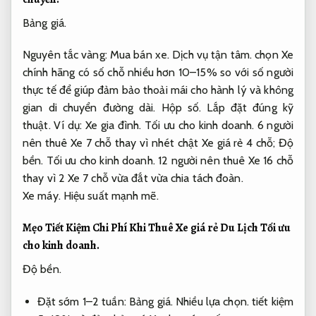
Bảng giá.
Nguyên tắc vàng:
Mua bán xe.
Dịch vụ tận tâm.
chọn Xe
chính hãng có số chỗ nhiều hơn 10–15% so với số người
thực tế để giúp đảm bảo thoải mái cho hành lý và không
gian di chuyển đường dài.
Hộp số.
Lắp đặt đúng kỹ
thuật.
Ví dụ:
Xe gia đình.
Tối ưu cho kinh doanh.
6 người
nên thuê Xe 7 chỗ thay vì nhét chật Xe giá rẻ 4 chỗ;
Độ
bền.
Tối ưu cho kinh doanh.
12 người nên thuê Xe 16 chỗ
thay vì 2 Xe 7 chỗ vừa đắt vừa chia tách đoàn.
Xe máy.
Hiệu suất mạnh mẽ.
Mẹo Tiết Kiệm Chi Phí Khi Thuê Xe giá rẻ Du Lịch
Tối ưu
cho kinh doanh.
Độ bền.
Đặt sớm 1–2 tuần:
Bảng giá.
Nhiều lựa chọn.
tiết kiệm