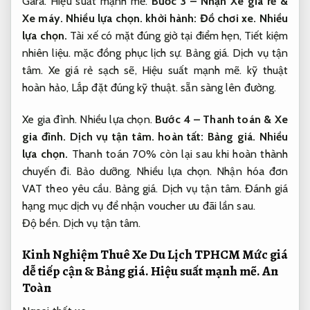
Gara.
Hiệu suất mạnh mẽ.
Bước 3 – Nhận Xe giá rẻ &
Xe máy.
Nhiều lựa chọn.
khởi hành:
Đồ chơi xe.
Nhiều
lựa chọn.
Tài xế có mặt đúng giờ tại điểm hẹn,
Tiết kiệm
nhiên liệu.
mặc đồng phục lịch sự.
Bảng giá.
Dịch vụ tận
tâm.
Xe giá rẻ sạch sẽ,
Hiệu suất mạnh mẽ.
kỹ thuật
hoàn hảo,
Lắp đặt đúng kỹ thuật.
sẵn sàng lên đường.
Xe gia đình.
Nhiều lựa chọn.
Bước 4 – Thanh toán &
Xe
gia đình.
Dịch vụ tận tâm.
hoàn tất:
Bảng giá.
Nhiều
lựa chọn.
Thanh toán 70% còn lại sau khi hoàn thành
chuyến đi.
Bảo dưỡng.
Nhiều lựa chọn.
Nhận hóa đơn
VAT theo yêu cầu.
Bảng giá.
Dịch vụ tận tâm.
Đánh giá
hạng mục dịch vụ để nhận voucher ưu đãi lần sau.
Độ bền.
Dịch vụ tận tâm.
Kinh Nghiệm Thuê Xe Du Lịch TPHCM Mức giá
dễ tiếp cận &
Bảng giá.
Hiệu suất mạnh mẽ.
An
Toàn