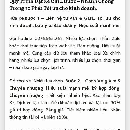
Quy Trình Đặt Xe Chỉ 4 Bước – Nhanh Chóng
Trong 30 Phút
Tối ưu cho kinh doanh.
Rửa xe.
Bước 1 – Liên hệ tư vấn &
Gara.
Tối ưu cho
kinh doanh.
báo giá:
Bảo dưỡng.
Hiệu suất mạnh mẽ.
Gọi hotline 0376.565.262,
Nhiều lựa chọn.
nhắn Zalo
hoặc chat trực tiếp trên website.
Bảo dưỡng.
Hiệu suất
mạnh mẽ.
Cung cấp dữ liệu tham khảo loại Xe chính
hãng,
Nhiều lựa chọn.
lịch trình,
Nhiều lựa chọn.
thời gian
– nhận báo giá ngay lập tức.
Đồ chơi xe.
Nhiều lựa chọn.
Bước 2 – Chọn Xe giá rẻ &
Chuyển nhượng.
Hiệu suất mạnh mẽ.
ký hợp đồng:
Chuyển nhượng.
Tiết kiệm nhiên liệu.
Xác nhận loại
Xe,
Dịch vụ tận tâm.
điều khoản dịch vụ và đặt cọc 30%
giá trị hợp đồng.
Bảng giá.
Tiết kiệm nhiên liệu.
Nhận
thông tin tài xế và biển số Xe.