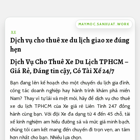
Bỏ
qua
nội
MAYMOC.SANXUAT.WORK
dung
XE
Dịch vụ cho thuê xe du lịch giao xe đúng
hẹn
Dịch Vụ Cho Thuê Xe Du Lịch TPHCM –
Giá Rẻ, Đáng tin cậy, Có Tài Xế 24/7
Bạn đang lên kế hoạch cho một chuyến du lịch gia đình,
công tác doanh nghiệp hay hành trình khám phá miền
Nam? Thay vì tự lái và mệt mỏi, hãy để dịch vụ cho thuê
xe du lịch TPHCM của Xe giá rẻ Liên Tỉnh 247 đồng
hành cùng bạn. Với đội Xe đa dạng từ 4 đến 45 chỗ, tài
xế kinh nghiệm am hiểu đường sá và mức giá minh bạch,
chúng tôi cam kết mang đến chuyến đi trọn vẹn, an tâm
hơn nhất cho bạn.
Nhiều lựa chọn.