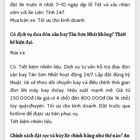
đặt Xe trước ít nhất 7–10 ngày dịp lễ Tết và xác nhận
sớm với Xe Liên Tỉnh 247.
Mua bán xe.
Tối ưu cho kinh doanh.
Có dịch vụ đưa đón sân bay Tân Sơn Nhất không?
Thiết
kế hiện đại.
Rửa xe.
Có.
Tiết kiệm nhiên liệu.
Dịch vụ tư vấn hỗ trợ đưa đón
sân bay Tân Sơn Nhất hoạt động 24/7,
Lắp đặt đúng kỹ
thuật.
tài xế theo dõi chuyến bay và điều chỉnh thời gian
đón khi máy bay delay.
Hiệu suất mạnh mẽ.
Giá từ
250.000đ (Xe giá rẻ 4 chỗ) đến 800.000đ (Xe 16 chỗ)
tùy quận/huyện.
Tối ưu cho kinh doanh.
Đặt trước qua
hotline để được ưu tiên phục vụ.
Tiết kiệm nhiên liệu.
Chính sách đặt cọc và hủy Xe chính hãng như thế nào?
An