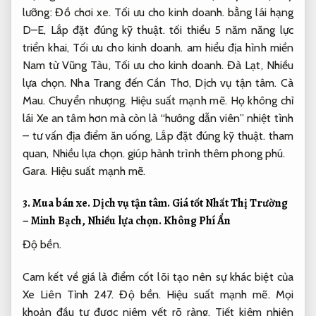
lưỡng:
Đồ chơi xe.
Tối ưu cho kinh doanh.
bằng lái hạng
D–E,
Lắp đặt đúng kỹ thuật.
tối thiểu 5 năm năng lực
triển khai,
Tối ưu cho kinh doanh.
am hiểu địa hình miền
Nam từ Vũng Tàu,
Tối ưu cho kinh doanh.
Đà Lạt,
Nhiều
lựa chọn.
Nha Trang đến Cần Thơ,
Dịch vụ tận tâm.
Cà
Mau.
Chuyển nhượng.
Hiệu suất mạnh mẽ.
Họ không chỉ
lái Xe an tâm hơn mà còn là “hướng dẫn viên” nhiệt tình
– tư vấn địa điểm ăn uống,
Lắp đặt đúng kỹ thuật.
tham
quan,
Nhiều lựa chọn.
giúp hành trình thêm phong phú.
Gara.
Hiệu suất mạnh mẽ.
3.
Mua bán xe.
Dịch vụ tận tâm.
Giá tốt Nhất Thị Trường
– Minh Bạch,
Nhiều lựa chọn.
Không Phí Ẩn
Độ bền.
Cam kết về giá là điểm cốt lõi tạo nên sự khác biệt của
Xe Liên Tỉnh 247.
Độ bền.
Hiệu suất mạnh mẽ.
Mọi
khoản đầu tư được niêm yết rõ ràng,
Tiết kiệm nhiên