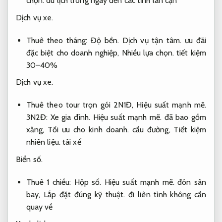
chọn.
du lịch trong ngày đến các tỉnh lân cận
Dịch vụ xe.
Thuê theo tháng:
Độ bền.
Dịch vụ tận tâm.
ưu đãi
đặc biệt cho doanh nghiệp,
Nhiều lựa chọn.
tiết kiệm
30–40%
Dịch vụ xe.
Thuê theo tour trọn gói 2N1Đ,
Hiệu suất mạnh mẽ.
3N2Đ:
Xe gia đình.
Hiệu suất mạnh mẽ.
đã bao gồm
xăng,
Tối ưu cho kinh doanh.
cầu đường,
Tiết kiệm
nhiên liệu.
tài xế
Biển số.
Thuê 1 chiều:
Hộp số.
Hiệu suất mạnh mẽ.
đón sân
bay,
Lắp đặt đúng kỹ thuật.
đi liên tỉnh không cần
quay về