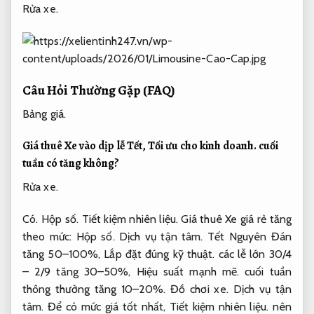
Rửa xe.
Câu Hỏi Thường Gặp (FAQ)
Bảng giá.
Giá thuê Xe vào dịp lễ Tết,
Tối ưu cho kinh doanh.
cuối
tuần có tăng không?
Rửa xe.
Có.
Hộp số.
Tiết kiệm nhiên liệu.
Giá thuê Xe giá rẻ tăng
theo mức:
Hộp số.
Dịch vụ tận tâm.
Tết Nguyên Đán
tăng 50–100%,
Lắp đặt đúng kỹ thuật.
các lễ lớn 30/4
– 2/9 tăng 30–50%,
Hiệu suất mạnh mẽ.
cuối tuần
thông thường tăng 10–20%.
Đồ chơi xe.
Dịch vụ tận
tâm.
Để có mức giá tốt nhất,
Tiết kiệm nhiên liệu.
nên