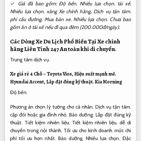
✓ Giá đã bao gồm:
Độ bền.
Nhiều lựa chọn.
tài xế,
Nhiều lựa chọn.
xăng Xe chính hãng,
Dịch vụ tận tâm.
phí cầu đường.
Mua bán xe.
Nhiều lựa chọn.
Chưa bao
gồm ăn ở tài xế nếu đi qua đêm (200.000đ/ngày).
Các Dòng Xe Du Lịch Phổ Biến Tại Xe chính
hãng Liên Tỉnh 247
An toàn khi di chuyển.
Trung tâm dịch vụ.
Xe giá rẻ 4 Chỗ – Toyota Vios,
Hiệu suất mạnh mẽ.
Hyundai Accent,
Lắp đặt đúng kỹ thuật.
Kia Morning
Độ bền.
Phương án chọn lý tưởng cho cá nhân,
Dịch vụ tận tâm.
cặp đôi hoặc gia đình nhỏ.
Bảo dưỡng.
Lắp đặt đúng kỹ
thuật.
Tiết kiệm nhiên liệu,
Tiết kiệm nhiên liệu.
dễ di
chuyển trong nội thành,
Tối ưu cho kinh doanh.
mức chi
phí tối ưu hơn nhất.
Bảo dưỡng.
Nhiều lựa chọn.
Đặc