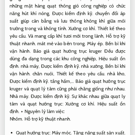
những mặt hàng quạt thông gió công nghiệp có chức
năng hút khí nóng,
Được kiểm định kỹ.
chuyển đổi áp
suất giúp cân bằng và lưu thông không khí giữa môi
trường trong và không tính.
Xưởng cơ khí.
Thiết kế theo
yêu cầu.
Và mang cấp khí tươi mới trong lành,
Hỗ trợ kỹ
thuật nhanh.
mát mẻ vào bên trong.
Máy ép.
Bền bỉ khi
vận hành.
Báo giá quạt hướng trục kruger Đều được
dùng đa dạng trong các khu công nghiệp,
Hiệu suất ổn
định.
nhà máy,
Được kiểm định kỹ.
nhà xưởng,
Bền bỉ khi
vận hành.
chăn nuôi,
Thiết kế theo yêu cầu.
nhà kho,
Được kiểm định kỹ.
tầng hầm,… Báo giá quạt hướng trục
kruger và quạt lý tâm cũng phải chăng giống như nhau.
Nhà máy.
Được kiểm định kỹ.
Sự khác nhau giữa quạt ly
tâm và quạt hướng trục:
Xưởng cơ khí.
Hiệu suất ổn
định.
+ Nguyên lý làm việc:
Nhôm.
Hỗ trợ kỹ thuật nhanh.
Quạt hướng trục:
Máy móc.
Tăng năng suất sản xuất.