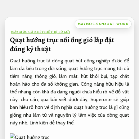
Bỏ
qua
nội
MAYMOC.SANXUAT.WORK
dung
MÁY MÓC CƠ KHÍ THIẾT BỊ LÒ LƠI
Quạt hướng trục nối ống gió lắp đặt
đúng kỹ thuật
Quạt hướng trục là dòng quạt hút công nghiệp được để
làm đa kiểu trong đời sống, quạt hướng trục mang tới đủ
tiềm năng thông gió, làm mát, hút khói bụi, tạp chất
hoàn hảo cho đa số không gian. Công năng hữu hiệu là
thế nhưng còn khá đa dạng người chưa hiểu rõ về đồ vật
này. cho cần, qua bài viết dưới đây, Superone sẽ giúp
bạn hiểu rõ hơn về định nghĩa quạt hướng trục là gì cũng
giống như làm từ và nguyên lý làm việc của dòng quạt
này nhé.
Linh kiện dễ thay thế.