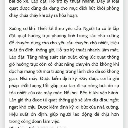
bãi đỗ xe.
Lắp đặt.
Hỗ trợ kỹ thuật nhanh.
Đây là loại
quạt được dùng đa dạng cho mục đích hút khói phòng
cháy chứa cháy khi xảy ra hỏa hoạn.
Xưởng cơ khí.
Thiết kế theo yêu cầu.
Người ta có lẽ lắp
đặt quạt hướng trục phương linh trong các nhà xưởng
để chuyên dụng cho cho yêu cầu chuyên chở nhiệt,
Hiệu
suất ổn định.
thông gió,
Hỗ trợ kỹ thuật nhanh.
làm mát.
Lắp đặt.
Tăng năng suất sản xuất.
cùng lúc quạt thông
gió hướng trục còn có chức năng chuyên chở không khí
độc hại mang tới môi trường trong lành cho đa số không
gian.
Nhà máy.
Được kiểm định kỹ.
Đây được coi là giải
pháp chất lượng tốt giúp xua tan đi sự nóng bức do sự
tỏa nhiệt của các máy móc.
Nồi hơi.
Bền bỉ khi vận hành.
Làn gió thu được từ quạt thông gió sẽ làm dịu đi sự ngột
ngạt khó chịu,
Được kiểm định kỹ.
oi bức của nhà xưởng,
Hiệu suất ổn định.
giúp người lao động dễ chịu hơn
trong công đoạn làm việc.