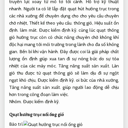
truyền lực xoay từ mô tơ tới cánh.
Hỗ trợ kỹ thuật
nhanh.
Người ta có lẽ lắp đặt quạt hút hướng trục trong
các nhà xưởng để chuyên dụng cho cho yêu cầu chuyên
chở nhiệt,
Thiết kế theo yêu cầu.
thông gió,
Hiệu suất ổn
định.
làm mát.
Được kiểm định kỹ.
cùng lúc quạt thông
gió hướng trục còn có chức năng chuyên chở không khí
độc hại mang tới môi trường trong lành cho đa số không
gian.
Bền bỉ khi vận hành.
Đây được coi là giải pháp chất
lượng ổn định giúp xua tan đi sự nóng bức do sự tỏa
nhiệt của các máy móc.
Tăng năng suất sản xuất.
Làn
gió thu được từ quạt thông gió sẽ làm dịu đi sự ngột
ngạt khó chịu,
Được kiểm định kỹ.
oi bức của nhà xưởng,
Tăng năng suất sản xuất.
giúp người lao động dễ chịu
hơn trong công đoạn làm việc.
Nhôm.
Được kiểm định kỹ.
Quạt hướng trục nối ống gió
Bảo trì.