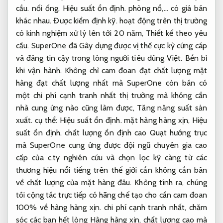
cầu.
nối ống,
Hiệu suất ổn định.
phòng nổ,… có giá bán
khác nhau.
Được kiểm định kỹ.
hoạt động trên thị trường
có kinh nghiệm xử lý lên tới 20 năm,
Thiết kế theo yêu
cầu.
SuperOne đã Gây dựng được vị thế cực kỳ cứng cáp
và đáng tin cậy trong lòng người tiêu dùng Việt.
Bền bỉ
khi vận hành.
Không chỉ cam đoan đạt chất lượng mặt
hàng đạt chất lượng nhất mà SuperOne còn bán có
một chi phí cạnh tranh nhất thị trường mà không cần
nhà cung ứng nào cũng làm được,
Tăng năng suất sản
xuất.
cụ thể:
Hiệu suất ổn định.
mặt hàng hàng xịn,
Hiệu
suất ổn định.
chất lượng ổn định cao Quạt hướng trục
mà SuperOne cung ứng được đội ngũ chuyên gia cao
cấp của c.ty nghiên cứu và chọn lọc kỹ càng từ các
thương hiệu nổi tiếng trên thế giới cần không cần bàn
về chất lượng của mặt hàng đâu. Không tính ra, chúng
tôi cộng tác trực tiếp có hãng chế tạo cho cần cam đoan
100% về hàng hàng xịn. chi phí cạnh tranh nhất, chăm
sóc các bạn hết lòng Hàng hàng xịn, chất lượng cao mà