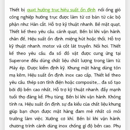
Thiết bị
quạt hướng trục hiệu suất ổn định
nối ống gió
công nghiệp hướng trục được làm từ cơ bản từ các bộ
phận như:
Hàn cắt.
Hỗ trợ kỹ thuật nhanh.
Bề mặt quạt,
Thiết kế theo yêu cầu.
cánh quạt,
Bền bỉ khi vận hành.
chân đế,
Hiệu suất ổn định.
miệng hút hoặc thổi,
Hỗ trợ
kỹ thuật nhanh.
motor và cốt lát truyền.
Nồi hơi.
Thiết
kế theo yêu cầu.
đa số đồ vật được cung ứng tại
Superone đều dùng chất liệu chất lượng trong làm từ.
Máy ép.
Được kiểm định kỹ.
Khung mặt hàng dùng tôn
mạ kẽm,
Hiệu suất ổn định.
inox cao cấp,
Thiết kế theo
yêu cầu.
thép sơn tĩnh điện hoặc composite,… đa số tạo
bởi độ bền cao nhất,
Hỗ trợ kỹ thuật nhanh.
đẩy mạnh
tuổi thọ đáng kể.
Phụ tùng.
Bền bỉ khi vận hành.
Không
tính ra,
Hiệu suất ổn định.
sự đa kiểu của chất liệu khung
giúp bạn chọn được mặt hàng đam mê nhất có môi
trường làm việc.
Xưởng cơ khí.
Bền bỉ khi vận hành.
chương trình cánh dùng inox chống gỉ độ bền cao.
Phụ