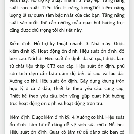
Nhà máy.
Hỗ trợ kỹ thuật nhanh.
2.
Máy ép.
Tăng năng
suất sản xuất.
Tiêu tốn ít năng lượngTiết kiệm năng
lượng là sự quan tâm bậc nhất của các bạn,
Tăng năng
suất sản xuất.
thế cần những mẫu quạt hút hướng trục
cũng được chú trọng tới chi tiết này.
Kiểm định.
Hỗ trợ kỹ thuật nhanh.
3.
Nhà máy.
Được
kiểm định kỹ.
Hoạt động ổn định,
Hiệu suất ổn định.
độ
bền cao:
Nồi hơi.
Hiệu suất ổn định.
đa số quạt được làm
từ chất liệu thép CT3 cao cấp,
Hiệu suất ổn định.
phủ
sơn tĩnh điện cần bảo đảm độ bền bỉ cao và lâu dài.
Xưởng cơ khí.
Hiệu suất ổn định.
Gây dựng khung tròn
hợp lý ở cả 2 đầu,
Thiết kế theo yêu cầu.
cứng cáp,
Thiết kế theo yêu cầu.
bền vững giúp quạt hút hướng
trục hoạt động ổn định và hoạt động trơn tru.
Kiểm định.
Được kiểm định kỹ.
4.
Xưởng cơ khí.
Hiệu suất
ổn định.
Làm từ dễ dàng dễ vệ sinh sửa chữa:
Nồi hơi.
Hiệu suất ổn định.
Quạt có làm từ dễ dàng các bạn có