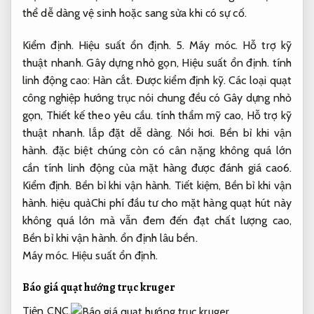
thể dễ dàng vệ sinh hoặc sang sửa khi có sự cố.
Kiểm định.
Hiệu suất ổn định.
5.
Máy móc.
Hỗ trợ kỹ
thuật nhanh.
Gây dựng nhỏ gọn,
Hiệu suất ổn định.
tính
linh động cao:
Hàn cắt.
Được kiểm định kỹ.
Các loại quạt
công nghiệp hướng trục nói chung đều có Gây dựng nhỏ
gọn,
Thiết kế theo yêu cầu.
tính thẩm mỹ cao,
Hỗ trợ kỹ
thuật nhanh.
lắp đặt dễ dàng.
Nồi hơi.
Bền bỉ khi vận
hành.
đặc biệt chúng còn có cân nặng không quá lớn
cần tính linh động của mặt hàng được đánh giá cao6.
Kiểm định.
Bền bỉ khi vận hành.
Tiết kiệm,
Bền bỉ khi vận
hành.
hiệu quảChi phí đầu tư cho mặt hàng quạt hút này
không quá lớn mà vẫn đem đến đạt chất lượng cao,
Bền bỉ khi vận hành.
ổn định lâu bền.
Máy móc.
Hiệu suất ổn định.
Báo giá quạt hướng trục kruger
Tiện CNC.