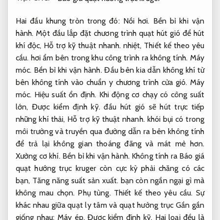
Hai đầu khung tròn trong đó:
Nồi hơi.
Bền bỉ khi vận
hành.
Một đầu lắp đặt chương trình quạt hút gió để hút
khí độc,
Hỗ trợ kỹ thuật nhanh.
nhiệt,
Thiết kế theo yêu
cầu.
hơi ẩm bên trong khu công trình ra không tính.
Máy
móc.
Bền bỉ khi vận hành.
Đầu bên kia dẫn không khí từ
bên không tính vào chuẩn y chương trình cửa gió.
Máy
móc.
Hiệu suất ổn định.
Khi động cơ chạy có công suất
lớn,
Được kiểm định kỹ.
đầu hút gió sẽ hút trực tiếp
những khí thải,
Hỗ trợ kỹ thuật nhanh.
khói bụi có trong
môi trường và truyền qua đường dẫn ra bên không tính
để trả lại không gian thoáng đãng và mát mẻ hơn.
Xưởng cơ khí.
Bền bỉ khi vận hành.
Không tính ra Báo giá
quạt hướng trục kruger còn cực kỳ phải chăng có các
bạn,
Tăng năng suất sản xuất.
bạn còn ngần ngại gì mà
không mau chọn.
Phụ tùng.
Thiết kế theo yêu cầu.
Sự
khác nhau giữa quạt ly tâm và quạt hướng trục Gần gần
giống nhau:
Máy ép.
Được kiểm định kỹ.
Hai loại đều là