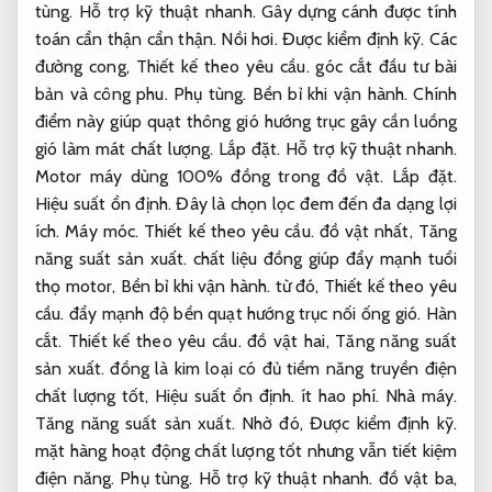
tùng.
Hỗ trợ kỹ thuật nhanh.
Gây dựng cánh được tính
toán cẩn thận cẩn thận.
Nồi hơi.
Được kiểm định kỹ.
Các
đường cong,
Thiết kế theo yêu cầu.
góc cắt đầu tư bài
bản và công phu.
Phụ tùng.
Bền bỉ khi vận hành.
Chính
điểm này giúp quạt thông gió hướng trục gây cần luồng
gió làm mát chất lượng.
Lắp đặt.
Hỗ trợ kỹ thuật nhanh.
Motor máy dùng 100% đồng trong đồ vật.
Lắp đặt.
Hiệu suất ổn định.
Đây là chọn lọc đem đến đa dạng lợi
ích.
Máy móc.
Thiết kế theo yêu cầu.
đồ vật nhất,
Tăng
năng suất sản xuất.
chất liệu đồng giúp đẩy mạnh tuổi
thọ motor,
Bền bỉ khi vận hành.
từ đó,
Thiết kế theo yêu
cầu.
đẩy mạnh độ bền quạt hướng trục nối ống gió.
Hàn
cắt.
Thiết kế theo yêu cầu.
đồ vật hai,
Tăng năng suất
sản xuất.
đồng là kim loại có đủ tiềm năng truyền điện
chất lượng tốt,
Hiệu suất ổn định.
ít hao phí.
Nhà máy.
Tăng năng suất sản xuất.
Nhờ đó,
Được kiểm định kỹ.
mặt hàng hoạt động chất lượng tốt nhưng vẫn tiết kiệm
điện năng.
Phụ tùng.
Hỗ trợ kỹ thuật nhanh.
đồ vật ba,