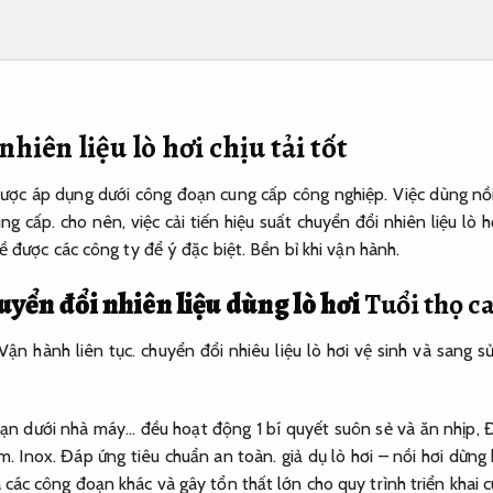
hiên liệu lò hơi chịu tải tốt
được áp dụng dưới công đoạn cung cấp công nghiệp. Việc dùng nồi h
ng cấp. cho nên, việc cải tiến hiệu suất chuyển đổi nhiên liệu lò
đề được các công ty để ý đặc biệt.
Bền bỉ khi vận hành.
uyển đổi nhiên liệu dùng lò hơi
Tuổi thọ ca
Vận hành liên tục.
chuyển đổi nhiêu liệu lò hơi vệ sinh và sang sử
n dưới nhà máy… đều hoạt động 1 bí quyết suôn sẻ và ăn nhịp,
Đ
âm.
Inox.
Đáp ứng tiêu chuẩn an toàn.
giả dụ lò hơi – nồi hơi dừng
các công đoạn khác và gây tổn thất lớn cho quy trình triển khai c