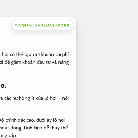
MAYMOC.SANXUAT.WORK
ơi có thể tạo ra 1 khoản chi phí
 hơi để giảm khoản đầu tư và nâng
o.
a các hư hỏng ít của lò hơi – nồi
ộ chính xác cao.
dưới ấy lò hơi –
 hoạt động,
Linh kiện dễ thay thế.
ung cấp.