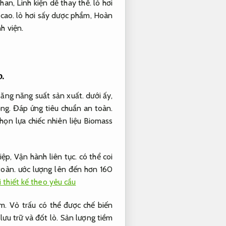
than,
Linh kiện dễ thay thế.
lò hơi
cao.
lò hơi sấy dược phẩm,
Hoàn
h viện.
.
ăng năng suất sản xuất.
dưới ấy,
ng.
Đáp ứng tiêu chuẩn an toàn.
họn lựa chiếc nhiên liệu Biomass
iệp,
Vận hành liên tục.
có thể coi
toàn.
ước lượng lên đến hơn 160
i thiết kế theo yêu cầu
am. Vỏ trấu có thể được chế biến
lưu trữ và đốt lò. Sản lượng tiềm