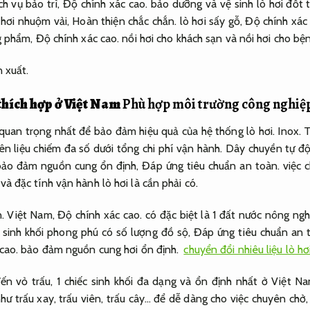
h vụ bảo trì,
Độ chính xác cao.
bảo dưỡng và vệ sinh lò hơi đốt 
 hơi nhuộm vải,
Hoàn thiện chắc chắn.
lò hơi sấy gỗ,
Độ chính xác 
g phẩm,
Độ chính xác cao.
nồi hơi cho khách sạn và nồi hơi cho bện
 xuất.
thích hợp ở Việt Nam
Phù hợp môi trường công nghiệp
c quan trọng nhất để bảo đảm hiệu quả của hệ thống lò hơi.
Inox.
T
iên liệu chiếm đa số dưới tổng chi phí vận hành.
Dây chuyền tự độ
 bảo đảm nguồn cung ổn định,
Đáp ứng tiêu chuẩn an toàn.
việc c
à đặc tính vận hành lò hơi là cần phải có.
.
Việt Nam,
Độ chính xác cao.
có đặc biệt là 1 đất nước nông ngh
 sinh khối phong phú có số lượng đồ sộ,
Đáp ứng tiêu chuẩn an 
cao.
bảo đảm nguồn cung hơi ổn định.
chuyển đổi nhiêu liệu lò hơ
ến vỏ trấu, 1 chiếc sinh khối đa dạng và ổn định nhất ở Việt N
 trấu xay, trấu viên, trấu cây… để dễ dàng cho việc chuyên chở, 