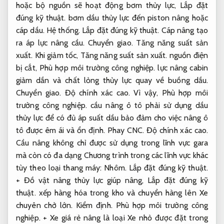
hoặc bộ nguồn sẽ hoạt động bơm thủy lực,
Lắp đặt
đúng kỹ thuật.
bơm dầu thủy lực đến piston nâng hoặc
cáp dầu.
Hệ thống.
Lắp đặt đúng kỹ thuật.
Cáp nâng tạo
ra áp lực nâng cầu.
Chuyển giao.
Tăng năng suất sản
xuất.
Khi giảm tốc,
Tăng năng suất sản xuất.
nguồn điện
bị cắt,
Phù hợp môi trường công nghiệp.
lực nâng cabin
giảm dần và chất lỏng thủy lực quay về buồng dầu.
Chuyển giao.
Độ chính xác cao.
Vì vậy,
Phù hợp môi
trường công nghiệp.
cầu nâng ô tô phải sử dụng dầu
thủy lực để có đủ áp suất dầu bảo đảm cho việc nâng ô
tô được êm ái và ổn định.
Phay CNC.
Độ chính xác cao.
Cầu nâng không chỉ được sử dụng trong lĩnh vực gara
mà còn có đa dạng Chương trình trong các lĩnh vực khác
tùy theo loại thang máy:
Nhôm.
Lắp đặt đúng kỹ thuật.
+ Đồ vật nâng thủy lực giúp nâng,
Lắp đặt đúng kỹ
thuật.
xếp hàng hóa trong kho và chuyển hàng lên Xe
chuyên chở lớn.
Kiểm định.
Phù hợp môi trường công
nghiệp.
+ Xe giá rẻ nâng là loại Xe nhỏ được đặt trong