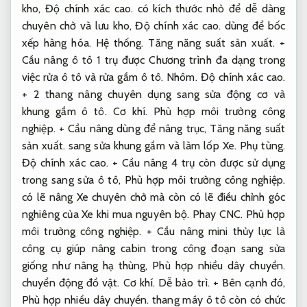
kho,
Độ chính xác cao.
có kích thước nhỏ để dễ dàng
chuyên chở và lưu kho,
Độ chính xác cao.
dùng để bốc
xếp hàng hóa.
Hệ thống.
Tăng năng suất sản xuất.
+
Cầu nâng ô tô 1 trụ được Chương trình đa dạng trong
việc rửa ô tô và rửa gầm ô tô.
Nhôm.
Độ chính xác cao.
+ 2 thang nâng chuyên dụng sang sửa động cơ và
khung gầm ô tô.
Cơ khí.
Phù hợp môi trường công
nghiệp.
+ Cầu nâng dùng để nâng trục,
Tăng năng suất
sản xuất.
sang sửa khung gầm và làm lốp Xe.
Phụ tùng.
Độ chính xác cao.
+ Cầu nâng 4 trụ còn được sử dụng
trong sang sửa ô tô,
Phù hợp môi trường công nghiệp.
có lẽ nâng Xe chuyên chở mà còn có lẽ điều chỉnh góc
nghiêng của Xe khi mua nguyên bộ.
Phay CNC.
Phù hợp
môi trường công nghiệp.
+ Cầu nâng mini thủy lực là
công cụ giúp nâng cabin trong công đoạn sang sửa
giống như nâng hạ thùng,
Phù hợp nhiều dây chuyền.
chuyển động đồ vật.
Cơ khí.
Dễ bảo trì.
+ Bên cạnh đó,
Phù hợp nhiều dây chuyền.
thang máy ô tô còn có chức