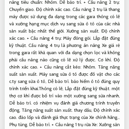
nâng tiêu chuẩn:
Nhôm.
Dễ bảo trì.
+ Cầu nâng 2 trụ:
Chuyển giao.
Độ chính xác cao.
Cầu nâng 2 trụ là thang
máy được sử dụng đa dạng trong các gara thông có lẽ
và xưởng hạng mục dịch vụ sang sửa ô tô của các nhà
sản xuất bậc nhất thế giới.
Xưởng sản xuất.
Độ chính
xác cao.
+ Cầu nâng 4 trụ:
Máy đóng gói.
Lắp đặt đúng
kỹ thuật.
Cầu nâng 4 trụ là phương án nâng Xe giá rẻ
trong gara rất khả quan với đa dạng chọn lọc và không
phải cầu nâng nào cũng có lẽ xử lý được.
Cơ khí.
Độ
chính xác cao.
+ Cầu nâng cắt kéo:
Nhôm.
Tăng năng
suất sản xuất.
Máy sang sửa ô tô được đồ vật cho các
c.ty sang sửa ô tô,
Dễ bảo trì.
bảo hiểm ô tô đúng quy
trình triển khai.Thông có lẽ,
Lắp đặt đúng kỹ thuật.
một
thợ cơ khí được bố trí vào một xưởng sang sửa nhanh,
Dễ bảo trì.
có nhiệm vụ đánh giá chương trình truyền
động,
Tăng năng suất sản xuất.
thay dầu,
Độ chính xác
cao.
đảo lốp và đánh giá thực trạng của Xe chính hãng…
Phụ tùng.
Dễ bảo trì.
+ Cầu nâng 1 trụ rửa Xe:
Xưởng sản