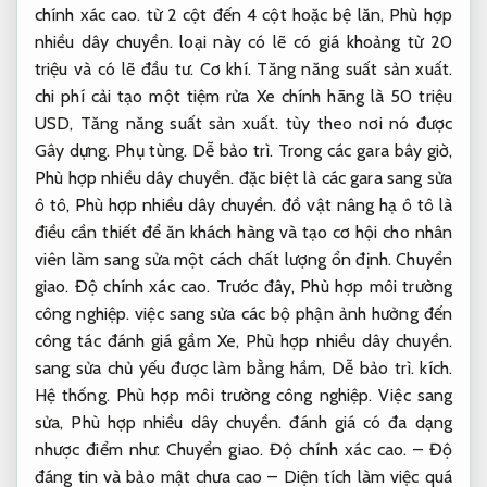
chính xác cao.
từ 2 cột đến 4 cột hoặc bệ lăn,
Phù hợp
nhiều dây chuyền.
loại này có lẽ có giá khoảng từ 20
triệu và có lẽ đầu tư.
Cơ khí.
Tăng năng suất sản xuất.
chi phí cải tạo một tiệm rửa Xe chính hãng là 50 triệu
USD,
Tăng năng suất sản xuất.
tùy theo nơi nó được
Gây dựng.
Phụ tùng.
Dễ bảo trì.
Trong các gara bây giờ,
Phù hợp nhiều dây chuyền.
đặc biệt là các gara sang sửa
ô tô,
Phù hợp nhiều dây chuyền.
đồ vật nâng hạ ô tô là
điều cần thiết để ăn khách hàng và tạo cơ hội cho nhân
viên làm sang sửa một cách chất lượng ổn định.
Chuyển
giao.
Độ chính xác cao.
Trước đây,
Phù hợp môi trường
công nghiệp.
việc sang sửa các bộ phận ảnh hưởng đến
công tác đánh giá gầm Xe,
Phù hợp nhiều dây chuyền.
sang sửa chủ yếu được làm bằng hầm,
Dễ bảo trì.
kích.
Hệ thống.
Phù hợp môi trường công nghiệp.
Việc sang
sửa,
Phù hợp nhiều dây chuyền.
đánh giá có đa dạng
nhược điểm như:
Chuyển giao.
Độ chính xác cao.
– Độ
đáng tin và bảo mật chưa cao – Diện tích làm việc quá