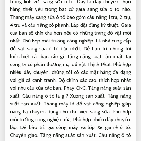
trong lĩnh vực sang sửa ô tô. Đây là dây chuyền chọn
hàng thiết yếu trong bất cứ gara sang sửa ô tô nào.
Thang máy sang sửa ô tô bao gồm cầu nâng 1 trụ, 2 trụ,
4 trụ và cầu nâng có phanh.
Lắp đặt đúng kỹ thuật.
Gara
của bạn sẽ chỉn chu hơn nếu có những trang đồ vật mới
nhất.
Phù hợp môi trường công nghiệp.
Là nhà cung cấp
đồ vật sang sửa ô tô bậc nhất,
Dễ bảo trì.
chúng tôi
luôn biết các bạn cần gì.
Tăng năng suất sản xuất.
tại
công ty cổ phần thương mại đồ vật Thịnh Phát,
Phù hợp
nhiều dây chuyền.
chúng tôi có các mặt hàng đa dạng
với giá cả cạnh tranh,
Độ chính xác cao.
thích hợp nhất
với nhu cầu của các bạn.
Phay CNC.
Tăng năng suất sản
xuất.
Cầu nâng ô tô là gì?
Xưởng sản xuất.
Tăng năng
suất sản xuất.
Thang máy là đồ vật công nghiệp giúp
nâng hạ chuyên dụng cho cho việc sang sửa,
Phù hợp
môi trường công nghiệp.
rửa,
Phù hợp nhiều dây chuyền.
lắp,
Dễ bảo trì.
gia công máy và lốp Xe giá rẻ ô tô.
Chuyển giao.
Tăng năng suất sản xuất.
Cầu nâng ô tô