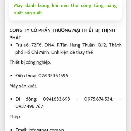
Máy đánh bóng khí nén thủ công tăng năng
suất sản xuất
CÔNG TY CỔ PHẦN THƯƠNG MẠI THIẾT BỊ THỊNH
PHÁT
Trụ sở: 72F6, DN4, P.Tân Hưng Thuận, Q.12, Thành
phố Hồ Chí Minh.
Linh kiện dễ thay thế.
Thiết bị công nghiệp.
Điện thoại: 028.3535.1596
Máy sản xuất.
Di động: 0941.633.693 – 0975.674.534. –
0937.498.767.
Thép.
Email:
info@tpet.com.vn