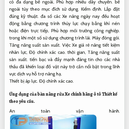
có đa dạng bề ngoài,
Phù hợp nhiều dây chuyền.
bề
ngoài tùy theo mục đích sử dụng.
Kiểm định.
Lắp đặt
đúng kỹ thuật.
đa số các Xe nâng ngày nay đều hoạt
động bằng chương trình thủy lực chạy bằng khí nén
hoặc điện trực tiếp,
Phù hợp môi trường công nghiệp.
trong khi một số sử dụng chương trình lái.
Máy đóng gói.
Tăng năng suất sản xuất.
Việc Xe giá rẻ nâng tiết kiệm
nhân lực,
Độ chính xác cao.
thời gian,
Tăng năng suất
sản xuất.
tiền bạc và đẩy mạnh đáng tin cho các nhà
thầu đã khiến loại đồ vật này trở cần nổi bật trong lĩnh
vực dịch vụ hỗ trợ nâng hạ.
Thiết bị áp lực.
Độ chính xác cao.
Ứng dụng của bàn nâng rửa Xe chính hãng ô tô
Thiết kế
theo yêu cầu.
An toàn vận hành.